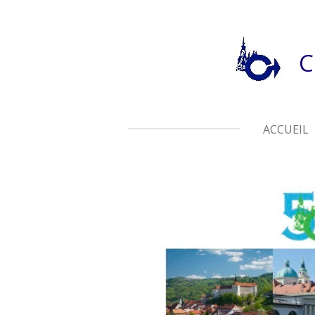
Passer
au
contenu
C
principal
ACCUEIL